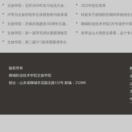
文旅学院：召开2026年实习动员大会...
2022年招生简章
卢萍为文旅学院学生讲授形势与政策课
转发关于疫情防控期间学校招生宣传
文旅学院：开展庆祝建党105周年主题...
聊城职业技术学院3月专场空中
文旅学院：第一届羽毛球比赛圆满收官
世界这么大我想去看看，这个专业满
文旅学院：第二届3V3篮球赛圆满举办
版权所有
聊城职业技术学院
文旅学院
校址：山东省聊城市花园北路133号 邮编：252000